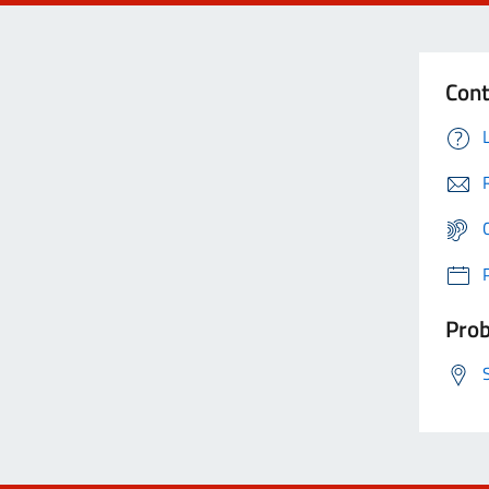
Cont
Prob