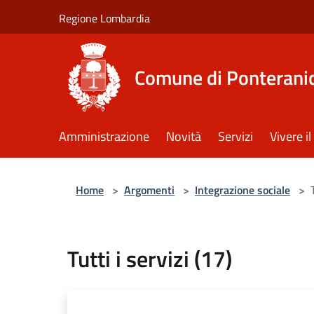
Salta al contenuto principale
Regione Lombardia
Comune di Ponterani
Amministrazione
Novità
Servizi
Vivere 
Home
>
Argomenti
>
Integrazione sociale
>
Tutti i servizi (17)