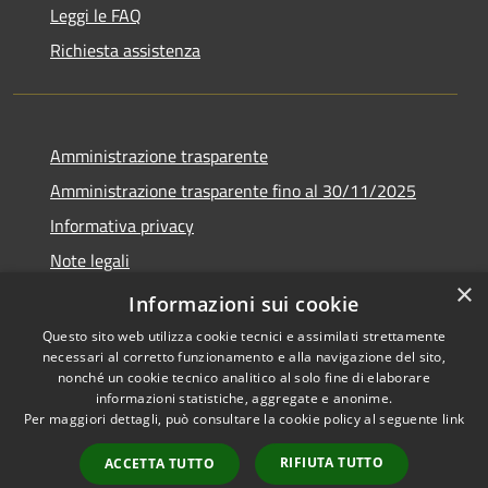
Leggi le FAQ
Richiesta assistenza
Amministrazione trasparente
Amministrazione trasparente fino al 30/11/2025
Informativa privacy
Note legali
×
Dichiarazione di accessibilità
Informazioni sui cookie
Questo sito web utilizza cookie tecnici e assimilati strettamente
necessari al corretto funzionamento e alla navigazione del sito,
nonché un cookie tecnico analitico al solo fine di elaborare
informazioni statistiche, aggregate e anonime.
RSS
Copyright © 2026 • Comune di
Per maggiori dettagli, può consultare la cookie policy al seguente
link
Accessibilità
Ponteranica • Powered by
Privacy
Municipium
Accesso
•
RIFIUTA TUTTO
ACCETTA TUTTO
Cookie
redazione