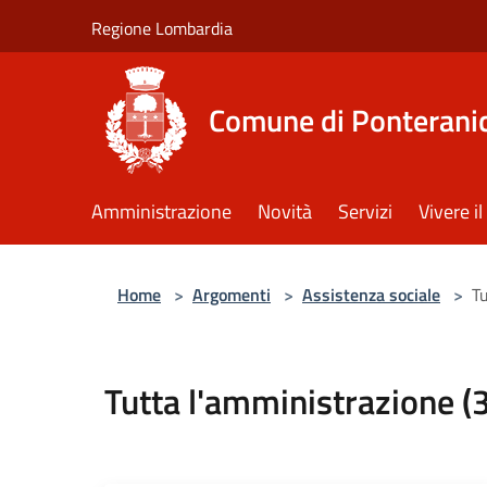
Salta al contenuto principale
Regione Lombardia
Comune di Ponterani
Amministrazione
Novità
Servizi
Vivere 
Home
>
Argomenti
>
Assistenza sociale
>
Tu
Tutta l'amministrazione (3