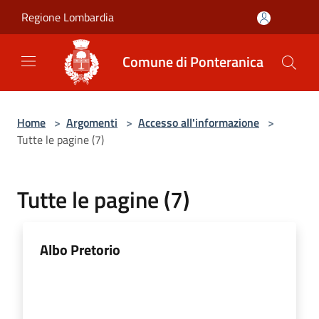
Salta al contenuto principale
Regione Lombardia
Comune di Ponteranica
Home
>
Argomenti
>
Accesso all'informazione
>
Tutte le pagine (7)
Tutte le pagine (7)
Albo Pretorio