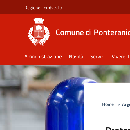
Salta al contenuto principale
Regione Lombardia
Comune di Ponterani
Amministrazione
Novità
Servizi
Vivere 
Home
>
Arg