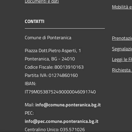
Documenti e dati
Mobilità e
CONTATTI
Comune di Ponteranica
Prenotaz
Segnalazi
Piazza Dott.Pietro Asperti, 1
Ponteranica, BG - 24010
Leggi le 
Codice Fiscale: 80013910163
Richiesta
Partita IVA: 01274860160
IBAN:
IT79M0538752490000046091740
Mail:
info@comune.ponteranica.bg.it
PEC:
info@pec.comune.ponteranica.bg.it
Centralino Unico: 035.571026