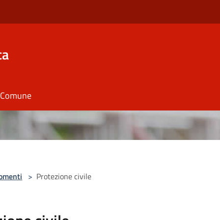
ca
il Comune
omenti
>
Protezione civile