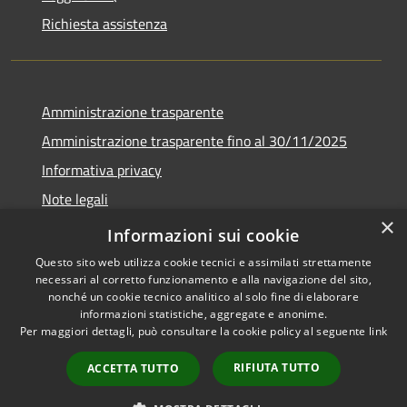
Richiesta assistenza
Amministrazione trasparente
Amministrazione trasparente fino al 30/11/2025
Informativa privacy
Note legali
×
Dichiarazione di accessibilità
Informazioni sui cookie
Questo sito web utilizza cookie tecnici e assimilati strettamente
necessari al corretto funzionamento e alla navigazione del sito,
nonché un cookie tecnico analitico al solo fine di elaborare
informazioni statistiche, aggregate e anonime.
RSS
Copyright © 2026 • Comune di
Per maggiori dettagli, può consultare la cookie policy al seguente
link
Accessibilità
Ponteranica • Powered by
Privacy
Municipium
Accesso
•
RIFIUTA TUTTO
ACCETTA TUTTO
Cookie
redazione
Mappa del sito