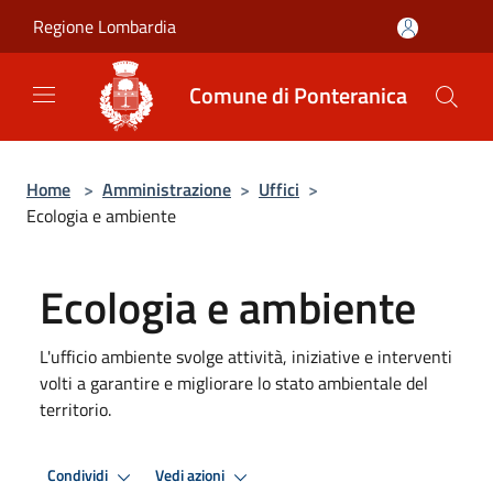
Salta al contenuto principale
Regione Lombardia
Comune di Ponteranica
Home
>
Amministrazione
>
Uffici
>
Ecologia e ambiente
Ecologia e ambiente
L'ufficio ambiente svolge attività, iniziative e interventi
volti a garantire e migliorare lo stato ambientale del
territorio.
Condividi
Vedi azioni