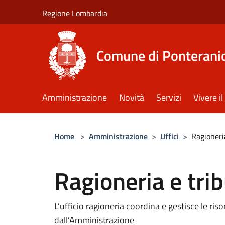
Salta al contenuto principale
Regione Lombardia
Comune di Ponterani
Amministrazione
Novità
Servizi
Vivere 
Home
>
Amministrazione
>
Uffici
>
Ragioneria
Ragioneria e trib
L’ufficio ragioneria coordina e gestisce le riso
dall’Amministrazione