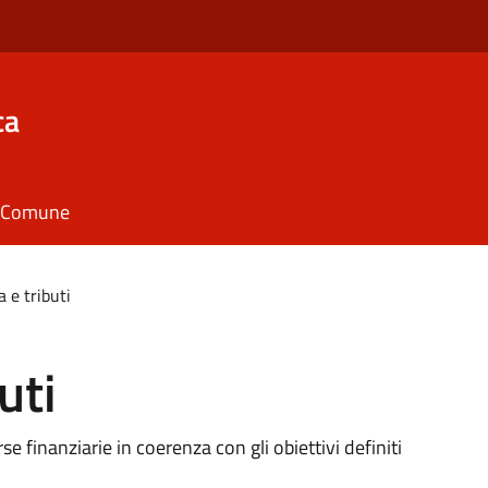
ca
il Comune
 e tributi
uti
rse finanziarie in coerenza con gli obiettivi definiti