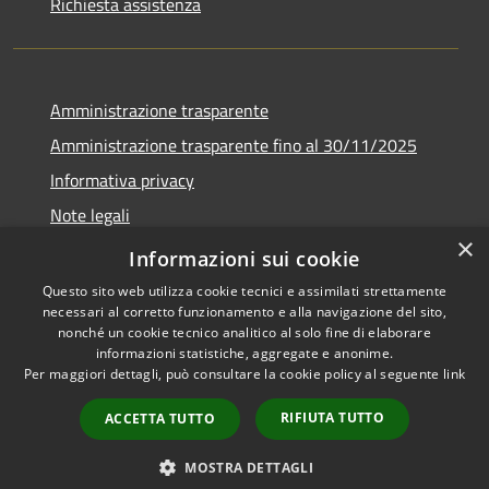
Richiesta assistenza
Amministrazione trasparente
Amministrazione trasparente fino al 30/11/2025
Informativa privacy
Note legali
×
Dichiarazione di accessibilità
Informazioni sui cookie
Questo sito web utilizza cookie tecnici e assimilati strettamente
necessari al corretto funzionamento e alla navigazione del sito,
nonché un cookie tecnico analitico al solo fine di elaborare
informazioni statistiche, aggregate e anonime.
RSS
Copyright © 2026 • Comune di
Per maggiori dettagli, può consultare la cookie policy al seguente
link
Accessibilità
Ponteranica • Powered by
Privacy
Municipium
Accesso
•
RIFIUTA TUTTO
ACCETTA TUTTO
Cookie
redazione
Mappa del sito
MOSTRA DETTAGLI