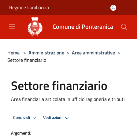
Salta al contenuto principale
Regione Lombardia
Comune di Ponteranica
Home
>
Amministrazione
>
Aree amministrative
>
Settore finanziario
Settore finanziario
Area finanziaria articolata in ufficio ragioneria e tributi
Condividi
Vedi azioni
Argomenti: