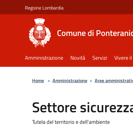
Salta al contenuto principale
Regione Lombardia
Comune di Ponterani
Amministrazione
Novità
Servizi
Vivere 
Home
>
Amministrazione
>
Aree amministrati
Settore sicurezza
Tutela del territorio e dell'ambiente