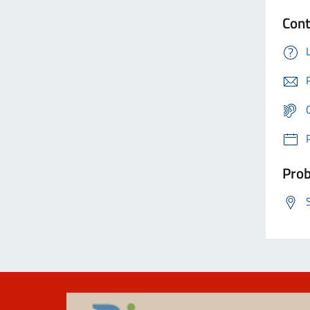
Cont
Prob