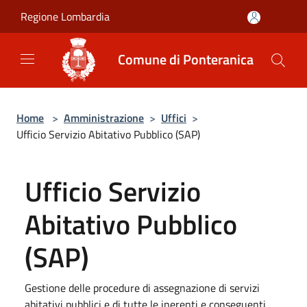
Salta al contenuto principale
Regione Lombardia
Comune di Ponteranica
Home
>
Amministrazione
>
Uffici
>
Ufficio Servizio Abitativo Pubblico (SAP)
Ufficio Servizio
Abitativo Pubblico
(SAP)
Gestione delle procedure di assegnazione di servizi
abitativi pubblici e di tutte le inerenti e conseguenti