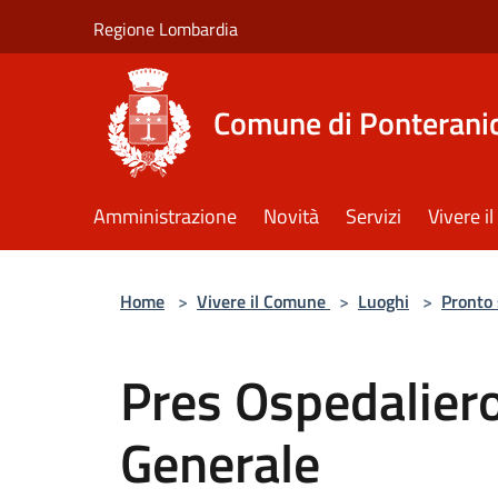
Salta al contenuto principale
Regione Lombardia
Comune di Ponterani
Amministrazione
Novità
Servizi
Vivere 
Home
>
Vivere il Comune
>
Luoghi
>
Pronto
Pres Ospedaliero
Generale