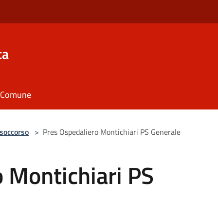
ca
il Comune
 soccorso
>
Pres Ospedaliero Montichiari PS Generale
 Montichiari PS