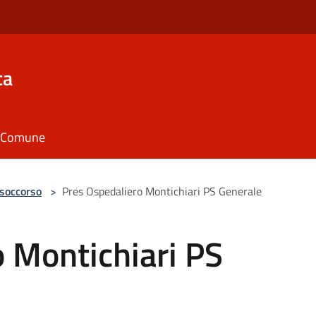
ca
il Comune
 soccorso
>
Pres Ospedaliero Montichiari PS Generale
 Montichiari PS