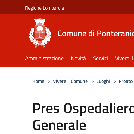
Salta al contenuto principale
Regione Lombardia
Comune di Ponterani
Amministrazione
Novità
Servizi
Vivere 
Home
>
Vivere il Comune
>
Luoghi
>
Pronto
Pres Ospedaliero
Generale