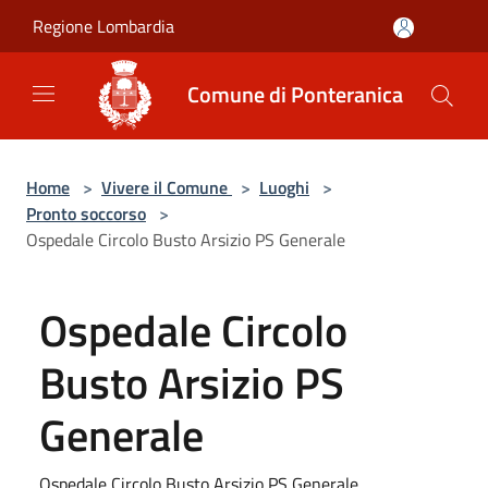
Salta al contenuto principale
Regione Lombardia
Comune di Ponteranica
Home
>
Vivere il Comune
>
Luoghi
>
Pronto soccorso
>
Ospedale Circolo Busto Arsizio PS Generale
Ospedale Circolo
Busto Arsizio PS
Generale
Ospedale Circolo Busto Arsizio PS Generale