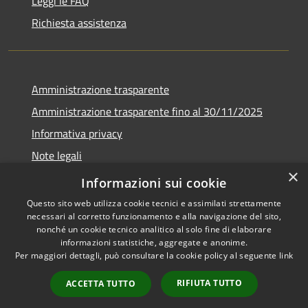
Leggi le FAQ
Richiesta assistenza
Amministrazione trasparente
Amministrazione trasparente fino al 30/11/2025
Informativa privacy
Note legali
×
Dichiarazione di accessibilità
Informazioni sui cookie
Questo sito web utilizza cookie tecnici e assimilati strettamente
necessari al corretto funzionamento e alla navigazione del sito,
nonché un cookie tecnico analitico al solo fine di elaborare
informazioni statistiche, aggregate e anonime.
RSS
Copyright © 2026 • Comune di
Per maggiori dettagli, può consultare la cookie policy al seguente
link
Accessibilità
Ponteranica • Powered by
Privacy
Municipium
Accesso
•
RIFIUTA TUTTO
ACCETTA TUTTO
Cookie
redazione