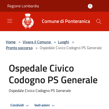
Salta al contenuto principale
Regione Lombardia
Comune di Ponteranica
Home
>
Vivere il Comune
>
Luoghi
>
Pronto soccorso
>
Ospedale Civico Codogno PS Generale
Ospedale Civico
Codogno PS Generale
Ospedale Civico Codogno PS Generale
Condividi
Vedi azioni