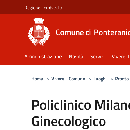
Salta al contenuto principale
Regione Lombardia
Comune di Ponterani
Amministrazione
Novità
Servizi
Vivere 
Home
>
Vivere il Comune
>
Luoghi
>
Pronto
Policlinico Milan
Ginecologico