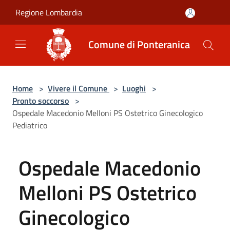
Salta al contenuto principale
Regione Lombardia
Comune di Ponteranica
Home
>
Vivere il Comune
>
Luoghi
>
Pronto soccorso
>
Ospedale Macedonio Melloni PS Ostetrico Ginecologico
Pediatrico
Ospedale Macedonio
Melloni PS Ostetrico
Ginecologico