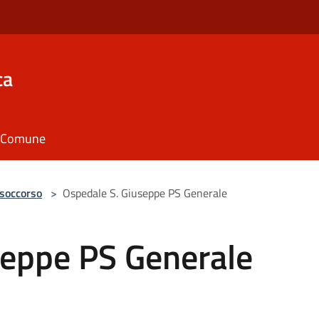
ca
il Comune
 soccorso
>
Ospedale S. Giuseppe PS Generale
seppe PS Generale