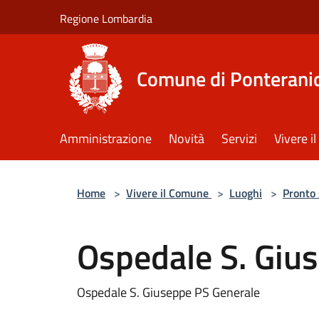
Salta al contenuto principale
Regione Lombardia
Comune di Ponterani
Amministrazione
Novità
Servizi
Vivere 
Home
>
Vivere il Comune
>
Luoghi
>
Pronto
Ospedale S. Giu
Ospedale S. Giuseppe PS Generale