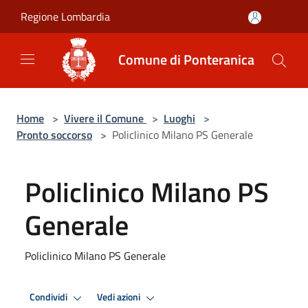
Salta al contenuto principale
Regione Lombardia
Comune di Ponteranica
Home
>
Vivere il Comune
>
Luoghi
>
Pronto soccorso
>
Policlinico Milano PS Generale
Policlinico Milano PS
Generale
Policlinico Milano PS Generale
Condividi
Vedi azioni