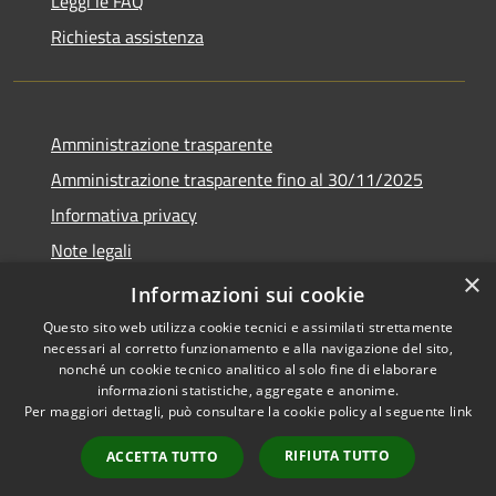
Leggi le FAQ
Richiesta assistenza
Amministrazione trasparente
Amministrazione trasparente fino al 30/11/2025
Informativa privacy
Note legali
×
Dichiarazione di accessibilità
Informazioni sui cookie
Questo sito web utilizza cookie tecnici e assimilati strettamente
necessari al corretto funzionamento e alla navigazione del sito,
nonché un cookie tecnico analitico al solo fine di elaborare
informazioni statistiche, aggregate e anonime.
RSS
Copyright © 2026 • Comune di
Per maggiori dettagli, può consultare la cookie policy al seguente
link
Accessibilità
Ponteranica • Powered by
Privacy
Municipium
Accesso
•
RIFIUTA TUTTO
ACCETTA TUTTO
Cookie
redazione