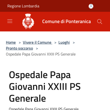
Salta al contenuto principale
Regione Lombardia
Comune di Ponteranica
Home
>
Vivere il Comune
>
Luoghi
>
Pronto soccorso
>
Ospedale Papa Giovanni XXIII PS Generale
Ospedale Papa
Giovanni XXIII PS
Generale
Ospedale Papa Giovanni XXIII PS Generale