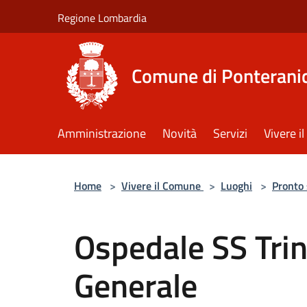
Salta al contenuto principale
Regione Lombardia
Comune di Ponterani
Amministrazione
Novità
Servizi
Vivere 
Home
>
Vivere il Comune
>
Luoghi
>
Pronto
Ospedale SS Tri
Generale