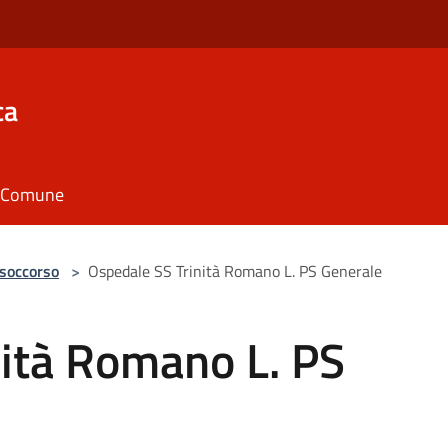
ca
il Comune
 soccorso
>
Ospedale SS Trinità Romano L. PS Generale
nità Romano L. PS