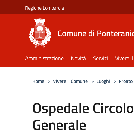
Salta al contenuto principale
Regione Lombardia
Comune di Ponterani
Amministrazione
Novità
Servizi
Vivere 
Home
>
Vivere il Comune
>
Luoghi
>
Pronto
Ospedale Circol
Generale