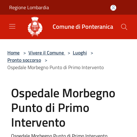
Salta al contenuto principale
Regione Lombardia
Comune di Ponteranica
Home
>
Vivere il Comune
>
Luoghi
>
Pronto soccorso
>
Ospedale Morbegno Punto di Primo Intervento
Ospedale Morbegno
Punto di Primo
Intervento
Ospedale Morbegno Punto di Primo Intervento