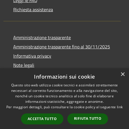
Leggi le FAQ
Richiesta assistenza
Amministrazione trasparente
Amministrazione trasparente fino al 30/11/2025
Informativa privacy
Note legali
×
Dichiarazione di accessibilità
Informazioni sui cookie
Questo sito web utilizza cookie tecnici e assimilati strettamente
necessari al corretto funzionamento e alla navigazione del sito,
nonché un cookie tecnico analitico al solo fine di elaborare
informazioni statistiche, aggregate e anonime.
RSS
Copyright © 2026 • Comune di
Per maggiori dettagli, può consultare la cookie policy al seguente
link
Accessibilità
Ponteranica • Powered by
Privacy
Municipium
Accesso
•
RIFIUTA TUTTO
ACCETTA TUTTO
Cookie
redazione