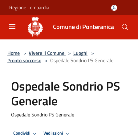
Salta al contenuto principale
Regione Lombardia
Comune di Ponteranica
Home
>
Vivere il Comune
>
Luoghi
>
Pronto soccorso
>
Ospedale Sondrio PS Generale
Ospedale Sondrio PS
Generale
Ospedale Sondrio PS Generale
Condividi
Vedi azioni