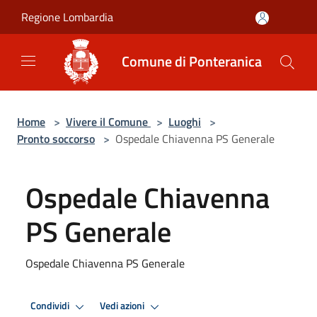
Salta al contenuto principale
Regione Lombardia
Comune di Ponteranica
Home
>
Vivere il Comune
>
Luoghi
>
Pronto soccorso
>
Ospedale Chiavenna PS Generale
Ospedale Chiavenna
PS Generale
Ospedale Chiavenna PS Generale
Condividi
Vedi azioni