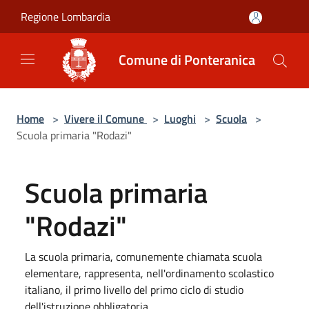
Salta al contenuto principale
Regione Lombardia
Comune di Ponteranica
Home
>
Vivere il Comune
>
Luoghi
>
Scuola
>
Scuola primaria "Rodazi"
Scuola primaria
"Rodazi"
La scuola primaria, comunemente chiamata scuola
elementare, rappresenta, nell'ordinamento scolastico
italiano, il primo livello del primo ciclo di studio
dell'istruzione obbligatoria.