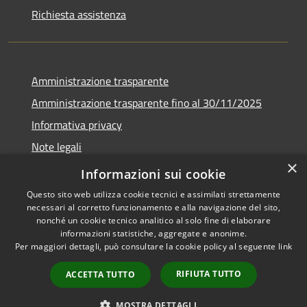
Richiesta assistenza
Amministrazione trasparente
Amministrazione trasparente fino al 30/11/2025
Informativa privacy
Note legali
×
Dichiarazione di accessibilità
Informazioni sui cookie
Questo sito web utilizza cookie tecnici e assimilati strettamente
necessari al corretto funzionamento e alla navigazione del sito,
nonché un cookie tecnico analitico al solo fine di elaborare
informazioni statistiche, aggregate e anonime.
RSS
Copyright © 2026 • Comune di
Per maggiori dettagli, può consultare la cookie policy al seguente
link
Accessibilità
Ponteranica • Powered by
Privacy
Municipium
Accesso
•
RIFIUTA TUTTO
ACCETTA TUTTO
Cookie
redazione
Mappa del sito
MOSTRA DETTAGLI