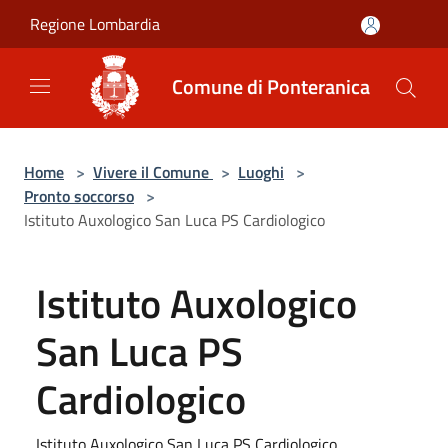
Salta al contenuto principale
Regione Lombardia
Comune di Ponteranica
Home
>
Vivere il Comune
>
Luoghi
>
Pronto soccorso
>
Istituto Auxologico San Luca PS Cardiologico
Istituto Auxologico
San Luca PS
Cardiologico
Istituto Auxologico San Luca PS Cardiologico