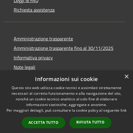
Leggi le FAQ
Richiesta assistenza
Amministrazione trasparente
Amministrazione trasparente fino al 30/11/2025
Informativa privacy
Note legali
×
Dichiarazione di accessibilità
Informazioni sui cookie
Questo sito web utilizza cookie tecnici e assimilati strettamente
necessari al corretto funzionamento e alla navigazione del sito,
nonché un cookie tecnico analitico al solo fine di elaborare
informazioni statistiche, aggregate e anonime.
RSS
Copyright © 2026 • Comune di
Per maggiori dettagli, può consultare la cookie policy al seguente
link
Accessibilità
Ponteranica • Powered by
Privacy
Municipium
Accesso
•
RIFIUTA TUTTO
ACCETTA TUTTO
Cookie
redazione