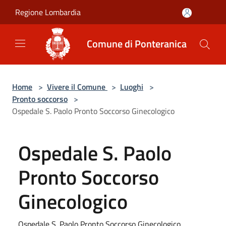
Salta al contenuto principale
Regione Lombardia
Comune di Ponteranica
Home
>
Vivere il Comune
>
Luoghi
>
Pronto soccorso
>
Ospedale S. Paolo Pronto Soccorso Ginecologico
Ospedale S. Paolo
Pronto Soccorso
Ginecologico
Ospedale S. Paolo Pronto Soccorso Ginecologico