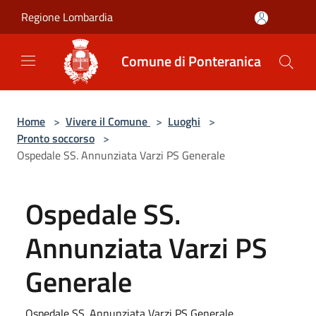
Salta al contenuto principale
Regione Lombardia
Comune di Ponteranica
Home
>
Vivere il Comune
>
Luoghi
>
Pronto soccorso
>
Ospedale SS. Annunziata Varzi PS Generale
Ospedale SS.
Annunziata Varzi PS
Generale
Ospedale SS. Annunziata Varzi PS Generale