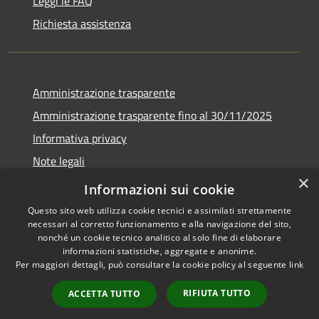
Leggi le FAQ
Richiesta assistenza
Amministrazione trasparente
Amministrazione trasparente fino al 30/11/2025
Informativa privacy
Note legali
×
Dichiarazione di accessibilità
Informazioni sui cookie
Questo sito web utilizza cookie tecnici e assimilati strettamente
necessari al corretto funzionamento e alla navigazione del sito,
nonché un cookie tecnico analitico al solo fine di elaborare
informazioni statistiche, aggregate e anonime.
RSS
Copyright © 2026 • Comune di
Per maggiori dettagli, può consultare la cookie policy al seguente
link
Accessibilità
Ponteranica • Powered by
Privacy
Municipium
Accesso
•
RIFIUTA TUTTO
ACCETTA TUTTO
Cookie
redazione