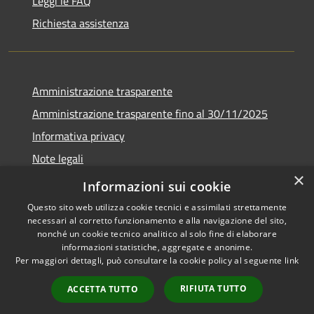
Leggi le FAQ
Richiesta assistenza
Amministrazione trasparente
Amministrazione trasparente fino al 30/11/2025
Informativa privacy
Note legali
×
Dichiarazione di accessibilità
Informazioni sui cookie
Questo sito web utilizza cookie tecnici e assimilati strettamente
necessari al corretto funzionamento e alla navigazione del sito,
nonché un cookie tecnico analitico al solo fine di elaborare
informazioni statistiche, aggregate e anonime.
RSS
Copyright © 2026 • Comune di
Per maggiori dettagli, può consultare la cookie policy al seguente
link
Accessibilità
Ponteranica • Powered by
Privacy
Municipium
Accesso
•
RIFIUTA TUTTO
ACCETTA TUTTO
Cookie
redazione