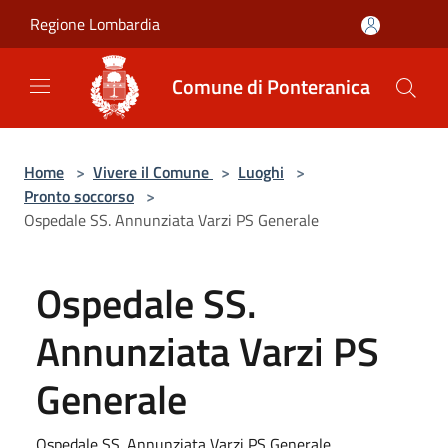
Salta al contenuto principale
Regione Lombardia
Comune di Ponteranica
Home
>
Vivere il Comune
>
Luoghi
>
Pronto soccorso
>
Ospedale SS. Annunziata Varzi PS Generale
Ospedale SS.
Annunziata Varzi PS
Generale
Ospedale SS. Annunziata Varzi PS Generale