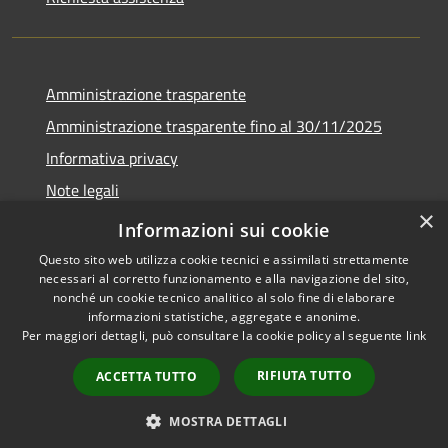
Amministrazione trasparente
Amministrazione trasparente fino al 30/11/2025
Informativa privacy
Note legali
×
Dichiarazione di accessibilità
Informazioni sui cookie
Questo sito web utilizza cookie tecnici e assimilati strettamente
necessari al corretto funzionamento e alla navigazione del sito,
nonché un cookie tecnico analitico al solo fine di elaborare
informazioni statistiche, aggregate e anonime.
RSS
Copyright © 2026 • Comune di
Per maggiori dettagli, può consultare la cookie policy al seguente
link
Accessibilità
Ponteranica • Powered by
Privacy
Municipium
Accesso
•
RIFIUTA TUTTO
ACCETTA TUTTO
Cookie
redazione
Mappa del sito
MOSTRA DETTAGLI