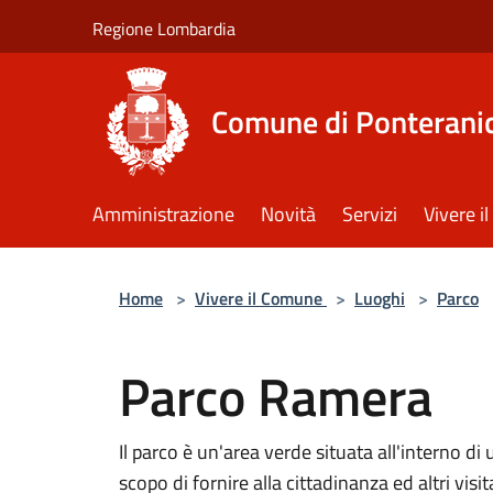
Salta al contenuto principale
Regione Lombardia
Comune di Ponterani
Amministrazione
Novità
Servizi
Vivere 
Home
>
Vivere il Comune
>
Luoghi
>
Parco
Parco Ramera
Il parco è un'area verde situata all'interno di
scopo di fornire alla cittadinanza ed altri visi