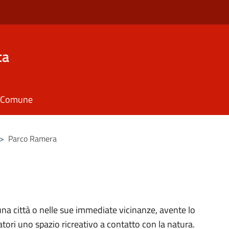
ca
il Comune
>
Parco Ramera
 una città o nelle sue immediate vicinanze, avente lo
tatori uno spazio ricreativo a contatto con la natura.