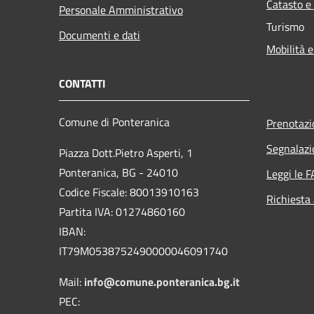
Catasto e
Personale Amministrativo
Turismo
Documenti e dati
Mobilità e
CONTATTI
Comune di Ponteranica
Prenotaz
Segnalazi
Piazza Dott.Pietro Asperti, 1
Ponteranica, BG - 24010
Leggi le 
Codice Fiscale: 80013910163
Richiesta
Partita IVA: 01274860160
IBAN:
IT79M0538752490000046091740
Mail:
info@comune.ponteranica.bg.it
PEC: