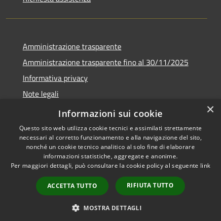
Amministrazione trasparente
Amministrazione trasparente fino al 30/11/2025
Informativa privacy
Note legali
×
Dichiarazione di accessibilità
Informazioni sui cookie
Questo sito web utilizza cookie tecnici e assimilati strettamente
necessari al corretto funzionamento e alla navigazione del sito,
nonché un cookie tecnico analitico al solo fine di elaborare
informazioni statistiche, aggregate e anonime.
RSS
Copyright © 2026 • Comune di
Per maggiori dettagli, può consultare la cookie policy al seguente
link
Accessibilità
Ponteranica • Powered by
Privacy
Municipium
Accesso
•
RIFIUTA TUTTO
ACCETTA TUTTO
Cookie
redazione
Mappa del sito
MOSTRA DETTAGLI