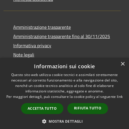
Amministrazione trasparente
Amministrazione trasparente fino al 30/11/2025
Informativa privacy
Note legali
×
Dichiarazione di accessibilità
Informazioni sui cookie
Questo sito web utilizza cookie tecnici e assimilati strettamente
necessari al corretto funzionamento e alla navigazione del sito,
nonché un cookie tecnico analitico al solo fine di elaborare
informazioni statistiche, aggregate e anonime.
RSS
Copyright © 2026 • Comune di
Per maggiori dettagli, può consultare la cookie policy al seguente
link
Accessibilità
Ponteranica • Powered by
Privacy
Municipium
Accesso
•
RIFIUTA TUTTO
ACCETTA TUTTO
Cookie
redazione
Mappa del sito
MOSTRA DETTAGLI