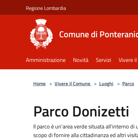
Salta al contenuto principale
Regione Lombardia
Comune di Ponterani
Amministrazione
Novità
Servizi
Vivere 
Home
>
Vivere il Comune
>
Luoghi
>
Parco
Parco Donizetti
Il parco è un'area verde situata all'interno di
scopo di fornire alla cittadinanza ed altri visi