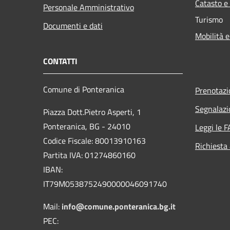
Catasto e
Personale Amministrativo
Turismo
Documenti e dati
Mobilità e
CONTATTI
Comune di Ponteranica
Prenotaz
Segnalazi
Piazza Dott.Pietro Asperti, 1
Ponteranica, BG - 24010
Leggi le 
Codice Fiscale: 80013910163
Richiesta
Partita IVA: 01274860160
IBAN:
IT79M0538752490000046091740
Mail:
info@comune.ponteranica.bg.it
PEC: