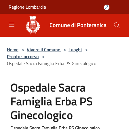
Salta al contenuto principale
Regione Lombardia
Comune di Ponteranica
Home
>
Vivere il Comune
>
Luoghi
>
Pronto soccorso
>
Ospedale Sacra Famiglia Erba PS Ginecologico
Ospedale Sacra
Famiglia Erba PS
Ginecologico
Ospedale Sacra Famiglia Erba PS Ginecologico