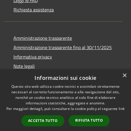
Leggi le FAQ
Richiesta assistenza
Amministrazione trasparente
Amministrazione trasparente fino al 30/11/2025
Informativa privacy
Note legali
×
Dichiarazione di accessibilità
Informazioni sui cookie
Questo sito web utilizza cookie tecnici e assimilati strettamente
necessari al corretto funzionamento e alla navigazione del sito,
nonché un cookie tecnico analitico al solo fine di elaborare
informazioni statistiche, aggregate e anonime.
RSS
Copyright © 2026 • Comune di
Per maggiori dettagli, può consultare la cookie policy al seguente
link
Accessibilità
Ponteranica • Powered by
Privacy
Municipium
Accesso
•
RIFIUTA TUTTO
ACCETTA TUTTO
Cookie
redazione