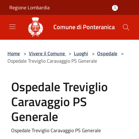
Salta al contenuto principale
Regione Lombardia
Comune di Ponteranica
Home
>
Vivere il Comune
>
Luoghi
>
Ospedale
>
Ospedale Treviglio Caravaggio PS Generale
Ospedale Treviglio
Caravaggio PS
Generale
Ospedale Treviglio Caravaggio PS Generale