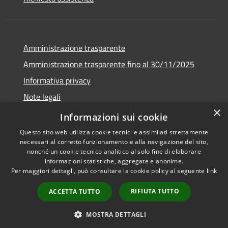
Amministrazione trasparente
Amministrazione trasparente fino al 30/11/2025
Informativa privacy
Note legali
×
Dichiarazione di accessibilità
Informazioni sui cookie
Questo sito web utilizza cookie tecnici e assimilati strettamente
necessari al corretto funzionamento e alla navigazione del sito,
nonché un cookie tecnico analitico al solo fine di elaborare
informazioni statistiche, aggregate e anonime.
RSS
Copyright © 2026 • Comune di
Per maggiori dettagli, può consultare la cookie policy al seguente
link
Accessibilità
Ponteranica • Powered by
Privacy
Municipium
Accesso
•
RIFIUTA TUTTO
ACCETTA TUTTO
Cookie
redazione
Mappa del sito
MOSTRA DETTAGLI