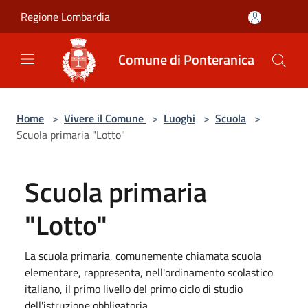
Salta al contenuto principale
Regione Lombardia
Comune di Ponteranica
Home
>
Vivere il Comune
>
Luoghi
>
Scuola
>
Scuola primaria "Lotto"
Scuola primaria
"Lotto"
La scuola primaria, comunemente chiamata scuola
elementare, rappresenta, nell'ordinamento scolastico
italiano, il primo livello del primo ciclo di studio
dell'istruzione obbligatoria.