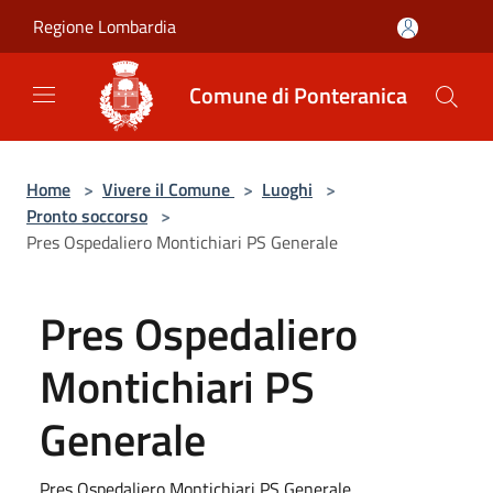
Salta al contenuto principale
Regione Lombardia
Comune di Ponteranica
Home
>
Vivere il Comune
>
Luoghi
>
Pronto soccorso
>
Pres Ospedaliero Montichiari PS Generale
Pres Ospedaliero
Montichiari PS
Generale
Pres Ospedaliero Montichiari PS Generale