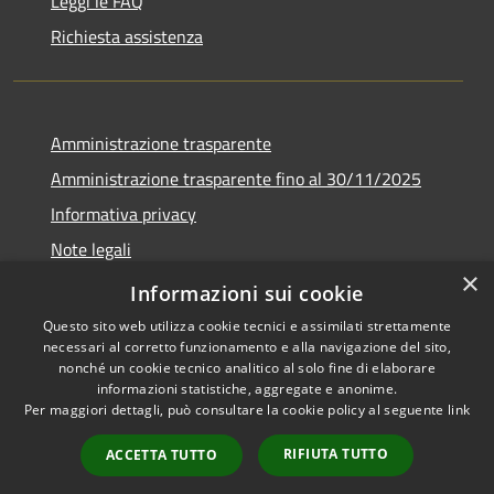
Leggi le FAQ
Richiesta assistenza
Amministrazione trasparente
Amministrazione trasparente fino al 30/11/2025
Informativa privacy
Note legali
×
Dichiarazione di accessibilità
Informazioni sui cookie
Questo sito web utilizza cookie tecnici e assimilati strettamente
necessari al corretto funzionamento e alla navigazione del sito,
nonché un cookie tecnico analitico al solo fine di elaborare
informazioni statistiche, aggregate e anonime.
RSS
Copyright © 2026 • Comune di
Per maggiori dettagli, può consultare la cookie policy al seguente
link
Accessibilità
Ponteranica • Powered by
Privacy
Municipium
Accesso
•
RIFIUTA TUTTO
ACCETTA TUTTO
Cookie
redazione