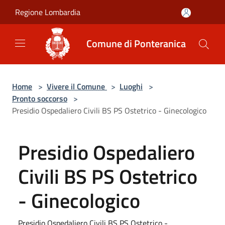
Salta al contenuto principale
Regione Lombardia
Comune di Ponteranica
Home
>
Vivere il Comune
>
Luoghi
>
Pronto soccorso
>
Presidio Ospedaliero Civili BS PS Ostetrico - Ginecologico
Presidio Ospedaliero
Civili BS PS Ostetrico
- Ginecologico
Presidio Ospedaliero Civili BS PS Ostetrico -