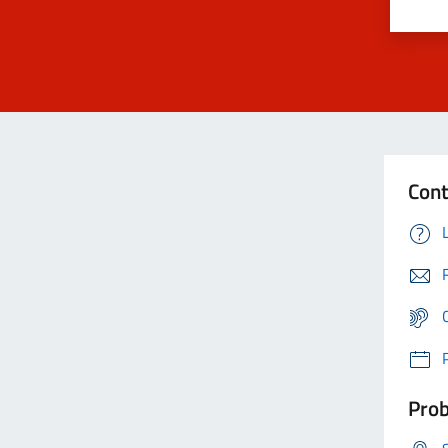
Cont
Prob