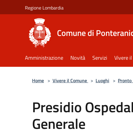
Salta al contenuto principale
Regione Lombardia
Comune di Ponterani
Amministrazione
Novità
Servizi
Vivere 
Home
>
Vivere il Comune
>
Luoghi
>
Pronto
Presidio Ospedal
Generale