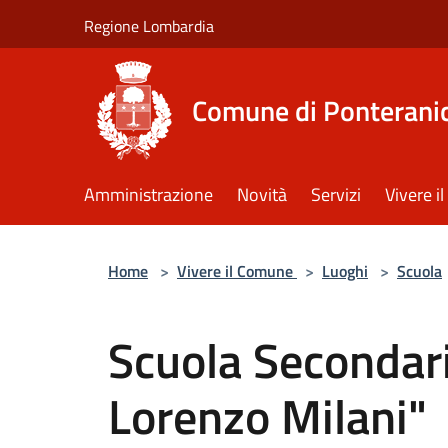
Salta al contenuto principale
Regione Lombardia
Comune di Ponterani
Amministrazione
Novità
Servizi
Vivere 
Home
>
Vivere il Comune
>
Luoghi
>
Scuola
Scuola Secondari
Lorenzo Milani"