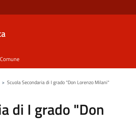
ca
il Comune
>
Scuola Secondaria di I grado "Don Lorenzo Milani"
a di I grado "Don