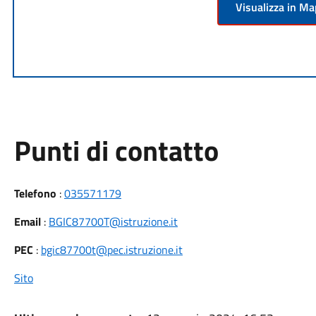
Visualizza in M
Punti di contatto
Telefono
:
035571179
Email
:
BGIC87700T@istruzione.it
PEC
:
bgic87700t@pec.istruzione.it
Sito