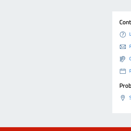
Cont
Prob