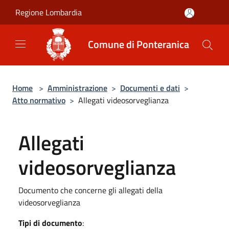
Salta al contenuto principale
Regione Lombardia
Comune di Ponteranica
Home
>
Amministrazione
>
Documenti e dati
>
Atto normativo
>
Allegati videosorveglianza
Allegati
videosorveglianza
Documento che concerne gli allegati della
videosorveglianza
Tipi di documento
: