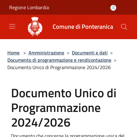
Salta al contenuto principale
Regione Lombardia
Comune di Ponteranica
Home
>
Amministrazione
>
Documenti e dati
>
Documento di programmazione e rendicontazione
>
Documento Unico di Programmazione 2024/2026
Documento Unico di
Programmazione
2024/2026
Documento che concerne la programmazione unica del