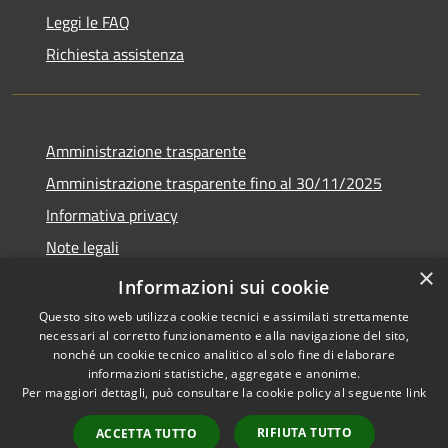
Leggi le FAQ
Richiesta assistenza
Amministrazione trasparente
Amministrazione trasparente fino al 30/11/2025
Informativa privacy
Note legali
×
Dichiarazione di accessibilità
Informazioni sui cookie
Questo sito web utilizza cookie tecnici e assimilati strettamente
necessari al corretto funzionamento e alla navigazione del sito,
nonché un cookie tecnico analitico al solo fine di elaborare
informazioni statistiche, aggregate e anonime.
RSS
Copyright © 2026 • Comune di
Per maggiori dettagli, può consultare la cookie policy al seguente
link
Accessibilità
Ponteranica • Powered by
Privacy
Municipium
Accesso
•
RIFIUTA TUTTO
ACCETTA TUTTO