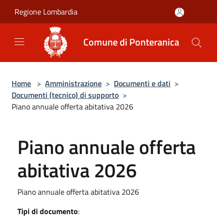
Salta al contenuto principale
Regione Lombardia
Comune di Ponteranica
Home
>
Amministrazione
>
Documenti e dati
>
Documenti (tecnico) di supporto
>
Piano annuale offerta abitativa 2026
Piano annuale offerta
abitativa 2026
Piano annuale offerta abitativa 2026
Tipi di documento
: