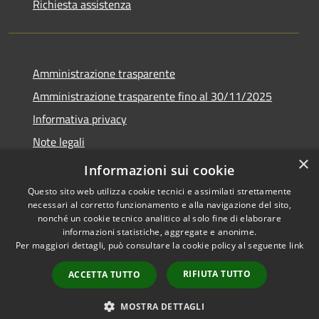
Richiesta assistenza
Amministrazione trasparente
Amministrazione trasparente fino al 30/11/2025
Informativa privacy
Note legali
×
Dichiarazione di accessibilità
Informazioni sui cookie
Questo sito web utilizza cookie tecnici e assimilati strettamente
necessari al corretto funzionamento e alla navigazione del sito,
nonché un cookie tecnico analitico al solo fine di elaborare
informazioni statistiche, aggregate e anonime.
RSS
Copyright © 2026 • Comune di
Per maggiori dettagli, può consultare la cookie policy al seguente
link
Accessibilità
Ponteranica • Powered by
Privacy
Municipium
Accesso
•
RIFIUTA TUTTO
ACCETTA TUTTO
Cookie
redazione
Mappa del sito
MOSTRA DETTAGLI