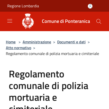
Salta al contenuto principale
Regione Lombardia
Comune di Ponteranica
Home
>
Amministrazione
>
Documenti e dati
>
Atto normativo
>
Regolamento comunale di polizia mortuaria e cimiteriale
Regolamento
comunale di polizia
mortuaria e
cimiteriale