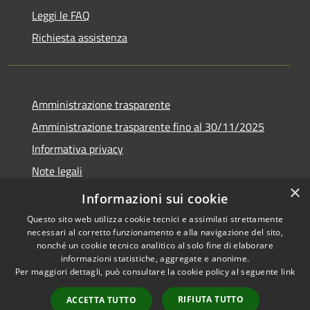
Leggi le FAQ
Richiesta assistenza
Amministrazione trasparente
Amministrazione trasparente fino al 30/11/2025
Informativa privacy
Note legali
×
Dichiarazione di accessibilità
Informazioni sui cookie
Questo sito web utilizza cookie tecnici e assimilati strettamente
necessari al corretto funzionamento e alla navigazione del sito,
nonché un cookie tecnico analitico al solo fine di elaborare
informazioni statistiche, aggregate e anonime.
RSS
Copyright © 2026 • Comune di
Per maggiori dettagli, può consultare la cookie policy al seguente
link
Accessibilità
Ponteranica • Powered by
Privacy
Municipium
Accesso
•
RIFIUTA TUTTO
ACCETTA TUTTO