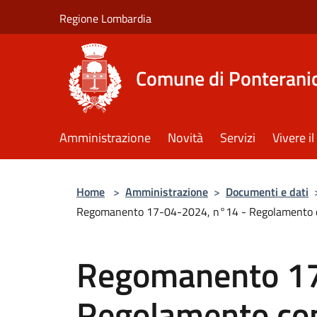
Salta al contenuto principale
Regione Lombardia
Comune di Ponterani
Amministrazione
Novità
Servizi
Vivere 
Home
>
Amministrazione
>
Documenti e dati
Regomanento 17-04-2024, n°14 - Regolamento comuna
Regomanento 17
Regolamento com