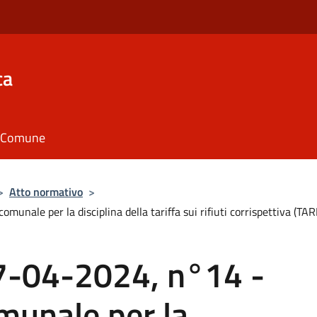
ca
il Comune
>
Atto normativo
>
le per la disciplina della tariffa sui rifiuti corrispettiva (TARI
-04-2024, n°14 -
unale per la