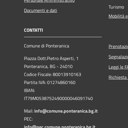
Turismo
Documenti e dati
Mobilità e
CONTATTI
Comune di Ponteranica
Prenotaz
Segnalazi
Piazza Dott.Pietro Asperti, 1
Ponteranica, BG - 24010
Leggi le 
Codice Fiscale: 80013910163
Richiesta
Partita IVA: 01274860160
IBAN:
IT79M0538752490000046091740
Mail:
info@comune.ponteranica.bg.it
PEC:
info@pec.comune.ponteranica.bg.it